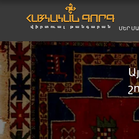
ՄԵՐ Մ
Ա
շ