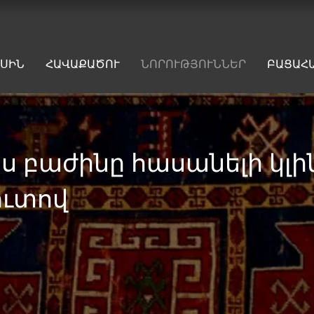
ԱՍԻՆ
ՀԱՎԱՔԱԾՈՒ
ՆՈՐՈՒԹՅՈՒՆՆԵՐ
ԲԱՑԱՀ
յս բաժինը հասանելի կլի
ուտով