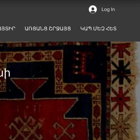
Log In
ԱՅՏԻՐ
ԱՌՑԱՆՑ ՇՐՋԱՅՑ
ԿԱՊ ՄԵԶ ՀԵՏ
նի