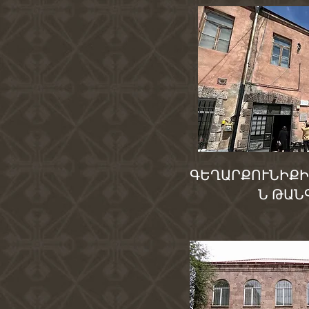
ԳԵՂԱՐՔՈՒՆԻՔ
Ն ԹԱՆ