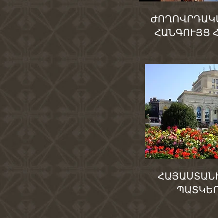
ԺՈՂՈՎՐԴԱԿ
ՀԱՆԳՈՒՅՑ 
ՀԱՅԱՍՏԱՆ
ՊԱՏԿԵ