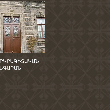
ՐԿՐԱԳԻՏԱԿԱՆ
ՆԳԱՐԱՆ