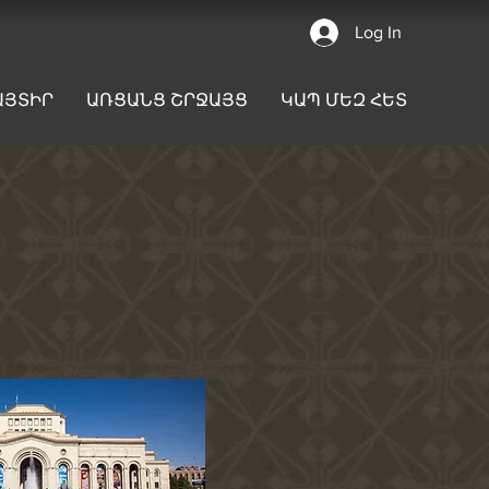
Log In
ԱՅՏԻՐ
ԱՌՑԱՆՑ ՇՐՋԱՅՑ
ԿԱՊ ՄԵԶ ՀԵՏ