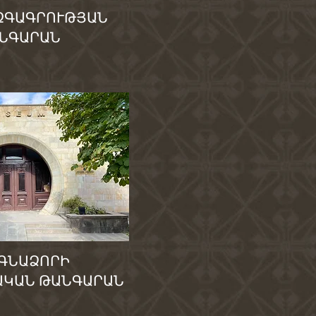
ԶԳԱԳՐՈՒԹՅԱՆ
ՆԳԱՐԱՆ
ԳՆԱՁՈՐԻ
ԱԿԱՆ ԹԱՆԳԱՐԱՆ