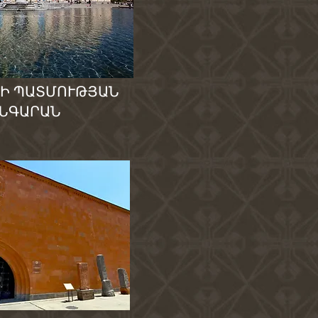
Ի ՊԱՏՄՈՒԹՅԱՆ
ՆԳԱՐԱՆ