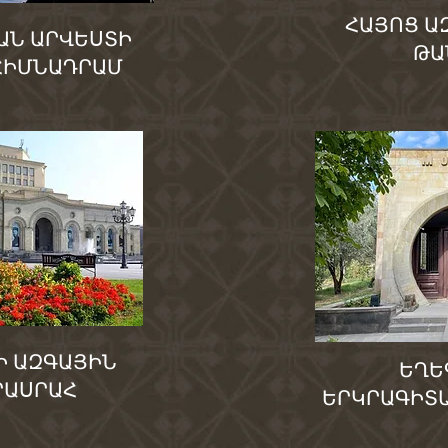
ՀԱՅՈՑ Ա
ԱՆ ԱՐՎԵՍՏԻ
ԹԱ
ՀԻՄՆԱԴՐԱՄ
Ի ԱԶԳԱՅԻՆ
ԵՂԵ
ՐԱՍՐԱՀ
ԵՐԿՐԱԳԻՏ