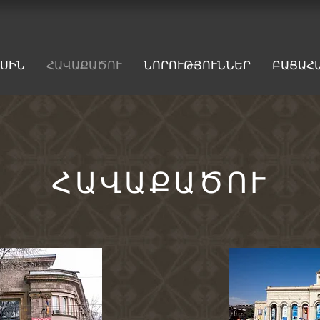
ԱՍԻՆ
ՀԱՎԱՔԱԾՈՒ
ՆՈՐՈՒԹՅՈՒՆՆԵՐ
ԲԱՑԱՀ
ՀԱՎԱՔԱԾՈՒ