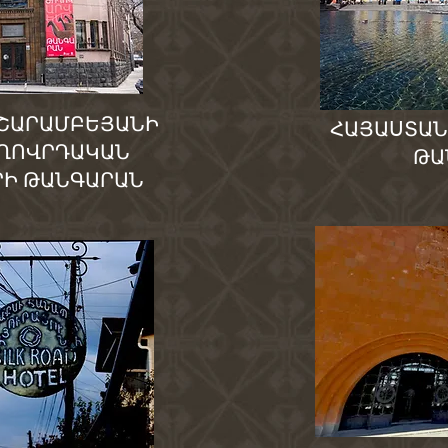
 ՇԱՐԱՄԲԵՅԱՆԻ
ՀԱՅԱՍՏԱՆ
ՈՂՈՎՐԴԱԿԱՆ
ԹԱ
ՐԻ ԹԱՆԳԱՐԱՆ